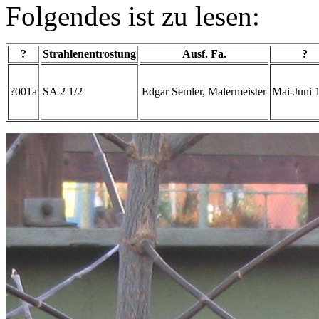
Folgendes ist zu lesen:
?
Strahlenentrostung
Ausf. Fa.
?
?001a
SA 2 1/2
Edgar Semler, Malermeister
Mai-Juni 