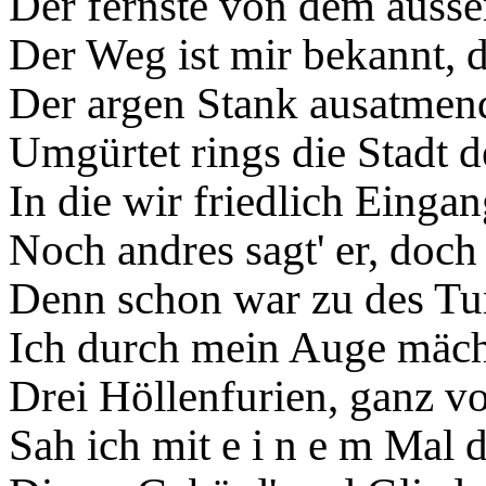
Der fernste von dem äusse
Der Weg ist mir bekannt, d
Der argen Stank ausatmend
Umgürtet rings die Stadt d
In die wir friedlich Einga
Noch andres sagt' er, doch m
Denn schon war zu des T
Ich durch mein Auge mächt
Drei Höllenfurien, ganz vo
Sah ich mit e i n e m Mal d